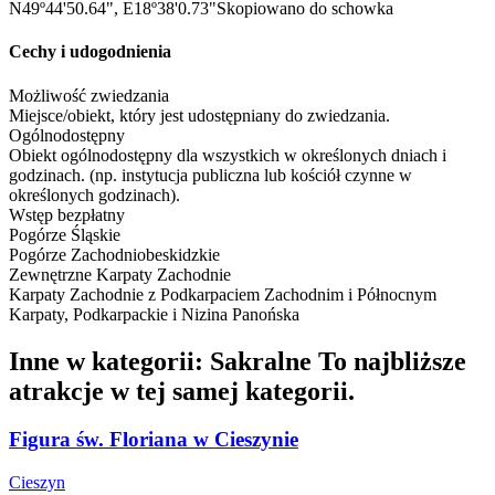
N49º44'50.64", E18º38'0.73"
Skopiowano do schowka
Cechy i udogodnienia
Możliwość zwiedzania
Miejsce/obiekt, który jest udostępniany do zwiedzania.
Ogólnodostępny
Obiekt ogólnodostępny dla wszystkich w określonych dniach i
godzinach. (np. instytucja publiczna lub kościół czynne w
określonych godzinach).
Wstęp bezpłatny
Pogórze Śląskie
Pogórze Zachodniobeskidzkie
Zewnętrzne Karpaty Zachodnie
Karpaty Zachodnie z Podkarpaciem Zachodnim i Północnym
Karpaty, Podkarpackie i Nizina Panońska
Inne w kategorii: Sakralne
To najbliższe
atrakcje w tej samej kategorii.
Figura św. Floriana w Cieszynie
Cieszyn