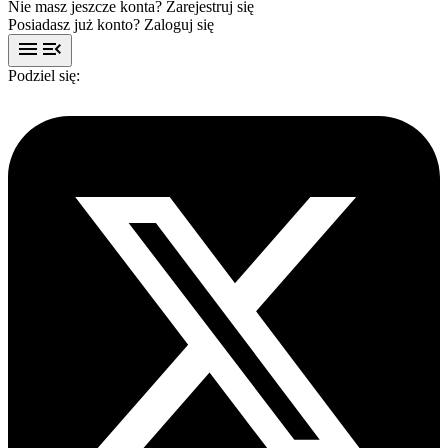
Nie masz jeszcze konta?
Zarejestruj się
Posiadasz już konto?
Zaloguj się
menu
menu_open
Podziel się: