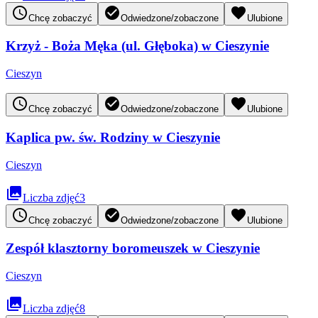
access_time
check_circle
favorite
Chcę zobaczyć
Odwiedzone/zobaczone
Ulubione
Krzyż - Boża Męka (ul. Głęboka) w Cieszynie
Cieszyn
access_time
check_circle
favorite
Chcę zobaczyć
Odwiedzone/zobaczone
Ulubione
Kaplica pw. św. Rodziny w Cieszynie
Cieszyn
collections
Liczba zdjęć
3
access_time
check_circle
favorite
Chcę zobaczyć
Odwiedzone/zobaczone
Ulubione
Zespół klasztorny boromeuszek w Cieszynie
Cieszyn
collections
Liczba zdjęć
8