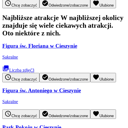
access_time
check_circle
favorite
Chcę zobaczyć
Odwiedzone/zobaczone
Ulubione
Najbliższe atrakcje
W najbliższej okolicy
znajduje się wiele ciekawych atrakcji.
Oto niektóre z nich.
Figura św. Floriana w Cieszynie
Sakralne
collections
Liczba zdjęć
3
access_time
check_circle
favorite
Chcę zobaczyć
Odwiedzone/zobaczone
Ulubione
Figura św. Antoniego w Cieszynie
Sakralne
access_time
check_circle
favorite
Chcę zobaczyć
Odwiedzone/zobaczone
Ulubione
Park Pokoju w Cieszynie