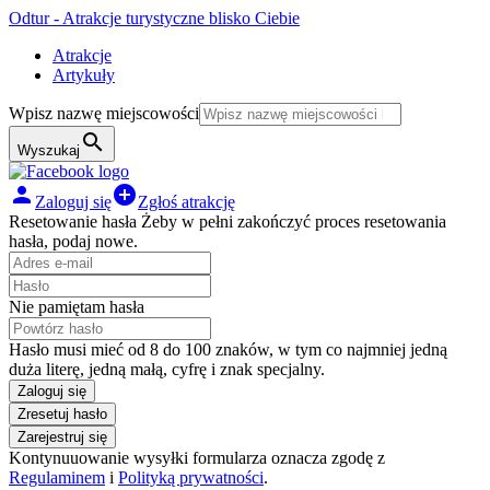
Odtur - Atrakcje turystyczne blisko Ciebie
Atrakcje
Artykuły
Wpisz nazwę miejscowości
search
Wyszukaj
person
add_circle
Zaloguj się
Zgłoś atrakcję
Resetowanie hasła
Żeby w pełni zakończyć proces resetowania
hasła, podaj nowe.
Nie pamiętam hasła
Hasło musi mieć od 8 do 100 znaków, w tym co najmniej jedną
duża literę, jedną małą, cyfrę i znak specjalny.
Zaloguj się
Zresetuj hasło
Zarejestruj się
Kontynuuowanie wysyłki formularza oznacza zgodę z
Regulaminem
i
Polityką prywatności
.