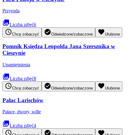
Przyroda
collections
Liczba zdjęć
6
access_time
check_circle
favorite
Chcę zobaczyć
Odwiedzone/zobaczone
Ulubione
Pomnik Księdza Leopolda Jana Szersznika w
Cieszynie
Upamiętnienia
collections
Liczba zdjęć
8
access_time
check_circle
favorite
Chcę zobaczyć
Odwiedzone/zobaczone
Ulubione
Pałac Larischów
Pałace, dwory, wille
collections
Liczba zdjęć
4
access_time
check_circle
favorite