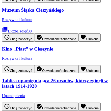
Chcę zobaczyć
Odwiedzone/zobaczone
Ulubione
Muzeum Śląska Cieszyńskiego
Rozrywka i kultura
collections
Liczba zdjęć
30
access_time
check_circle
favorite
Chcę zobaczyć
Odwiedzone/zobaczone
Ulubione
Kino „Piast” w Cieszynie
Rozrywka i kultura
access_time
check_circle
favorite
Chcę zobaczyć
Odwiedzone/zobaczone
Ulubione
Tablica upamiętniająca 26 uczniów, którzy zginęli w
latach 1914-1920
Upamiętnienia
access_time
check_circle
favorite
Chcę zobaczyć
Odwiedzone/zobaczone
Ulubione