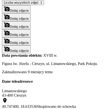
Liczba wszystkich zdjęć: 1
add_a_photo
Dodaj zdjęcie
add_a_photo
Dodaj zdjęcie
add_a_photo
Dodaj zdjęcie
add_a_photo
Dodaj zdjęcie
add_a_photo
Dodaj zdjęcie
add_a_photo
Dodaj zdjęcie
Data powstania obiektu:
XVIII w.
Figura św. Józefa - Cieszyn, ul. Limanowskiego, Park Pokoju.
Zaktualizowano 9 miesięcy temu
Dane teleadresowe
Limanowskiego
43-400 Cieszyn
place
49.747400, 18.633536
Skopiowano do schowka