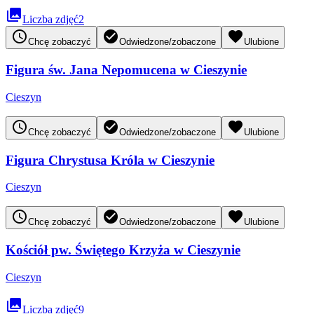
collections
Liczba zdjęć
2
access_time
check_circle
favorite
Chcę zobaczyć
Odwiedzone/zobaczone
Ulubione
Figura św. Jana Nepomucena w Cieszynie
Cieszyn
access_time
check_circle
favorite
Chcę zobaczyć
Odwiedzone/zobaczone
Ulubione
Figura Chrystusa Króla w Cieszynie
Cieszyn
access_time
check_circle
favorite
Chcę zobaczyć
Odwiedzone/zobaczone
Ulubione
Kościół pw. Świętego Krzyża w Cieszynie
Cieszyn
collections
Liczba zdjęć
9