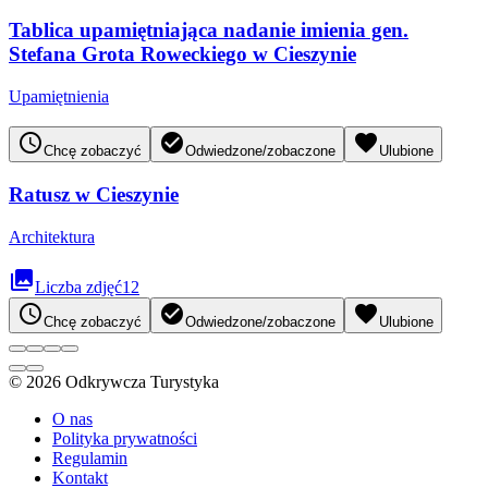
Tablica upamiętniająca nadanie imienia gen.
Stefana Grota Roweckiego w Cieszynie
Upamiętnienia
access_time
check_circle
favorite
Chcę zobaczyć
Odwiedzone/zobaczone
Ulubione
Ratusz w Cieszynie
Architektura
collections
Liczba zdjęć
12
access_time
check_circle
favorite
Chcę zobaczyć
Odwiedzone/zobaczone
Ulubione
© 2026 Odkrywcza Turystyka
O nas
Polityka prywatności
Regulamin
Kontakt