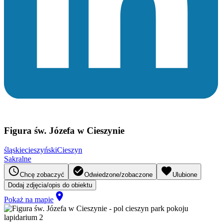
Figura św. Józefa w Cieszynie
śląskie
cieszyński
Cieszyn
Sakralne
access_time
check_circle
favorite
Chcę zobaczyć
Odwiedzone/zobaczone
Ulubione
Dodaj zdjęcia/opis do obiektu
place
Pokaż na mapie